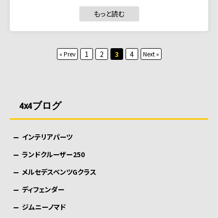
もっと読む
投
1
2
3
4
« Prev
Next »
稿
の
ペ
4x4ブログ
ー
ジ
インテリアパーツ
送
り
ランドクルーザー250
メルセデスベンツGクラス
ディフェンダー
ジムニーノマド