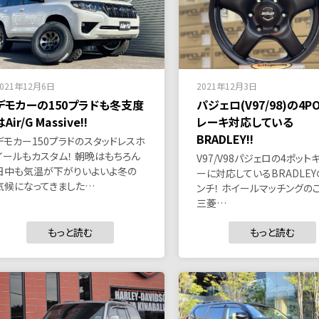
2021年12月6日
2021年12月3日
デモカーの150プラドも冬支度
パジェロ(V97/98)の4P
はAir/G Massive!!
レーキ対応している
BRADLEY!!
デモカー150プラドのスタッドレスホ
イールもカスタム！ 朝晩はもちろん
V97/V98パジェロの4ポット
日中も気温が下がりいよいよ冬の
ーに対応しているBRADLEY
気候になってきました…
ンチ！ ホイールマッチングの
三菱…
もっと読む
もっと読む