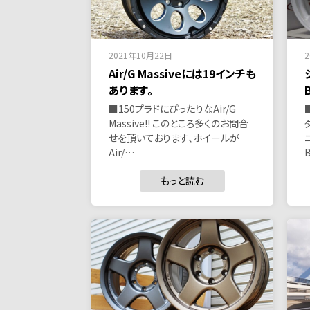
2021年10月22日
Air/G Massiveには19インチも
あります。
■150プラドにぴったりなAir/G
Massive!! このところ多くのお問合
せを頂いております、ホイールが
Air/…
もっと読む