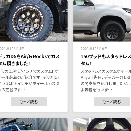
2021年12月14日
2021年12月10日
デリカD5をAir/G Rocksでカス
150プラドもスタッドレ
タム頂きました！
タム！
デリカD5を17インチでカスタム！ ホ
スタッドレスカスタムホイー
イール装着のご紹介です。 デリカD5
Air/G!! 先日、デモカーの15
といえば16インチがホイールカスタ
の冬支度を紹介しましたが、
ムの定番です…
よ装着を行いま…
もっと読む
もっと読む