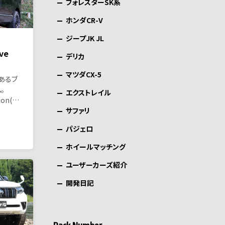
フォレスターSK系
ホンダCR-V
ジープJK JL
ve
デリカ
マツダCX-5
あるブ
。
エクストレイル
tion(…
サファリ
パジェロ
ホイールマッチング
ユーザーカーズ紹介
開発日記