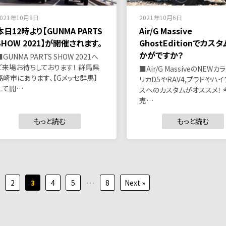
2021年10月8日
2021年10月6日
本日12時より【GUNMA PARTS
Air/G Massive
SHOW 2021】が開催されます。
GhostEditionでカス
かがですか？
■GUNMA PARTS SHOW 2021へ
ご来場お待ちしております！ 群馬県
■Air/G MassiveのNEW
高崎市にあります、【Gメッセ群馬】
リカD5やRAV4,プラドやハイ
にて開…
スへのカスタムがオススメ！ 
売…
もっと読む
もっと読む
…
2
3
4
5
8
Next »