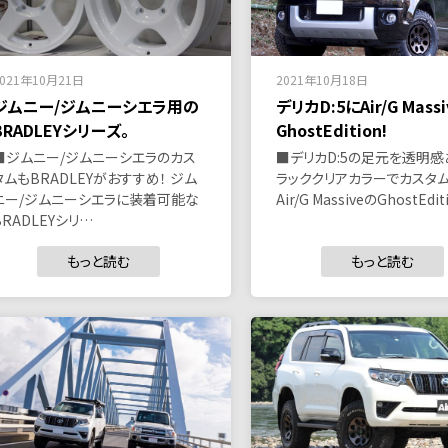
2021年10月21日
2021年10月18日
ジムニー/ジムニーシエラ用の
デリカD:5にAir/G Massi
BRADLEYシリーズ。
GhostEdition!
■ジムニー/ジムニーシエラのカス
■デリカD:5の足元を透明感
タムもBRADLEYがおすすめ！ ジム
ラッククリアカラーでカスタム
ニー/ジムニーシエラに装着可能な
Air/G MassiveのGhostEdi
BRADLEYシリ…
もっと読む
もっと読む